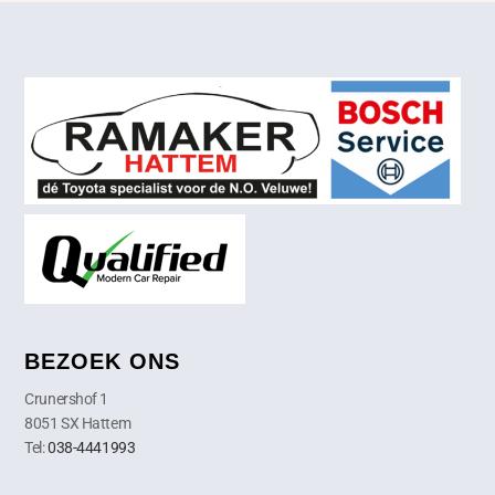
BEZOEK ONS
Crunershof 1
8051 SX Hattem
Tel:
038-4441993