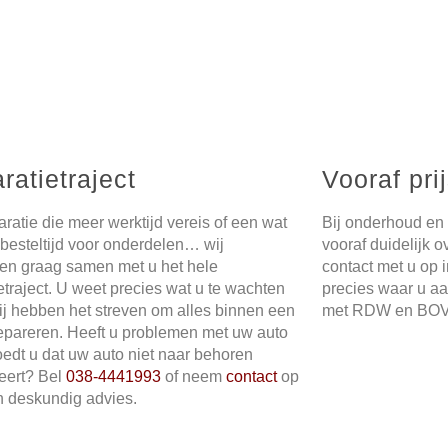
ratietraject
Vooraf pr
ratie die meer werktijd vereis of een wat
Bij onderhoud en 
besteltijd voor onderdelen… wij
vooraf duidelijk 
en graag samen met u het hele
contact met u op i
etraject. U weet precies wat u te wachten
precies waar u a
ij hebben het streven om alles binnen een
met RDW en BO
repareren. Heeft u problemen met uw auto
edt u dat uw auto niet naar behoren
neert? Bel
038-4441993
of neem
contact
op
n deskundig advies.