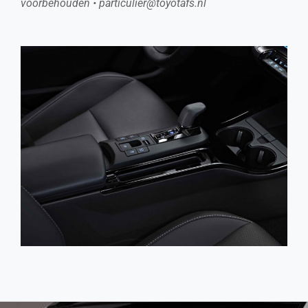
voorbehouden • particulier@toyotafs.nl