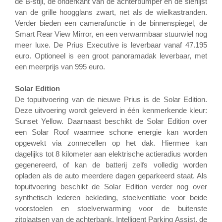
de B-stijl, de onderkant van de achterbumper en de sierlijst
van de grille hoogglans zwart, net als de wielkastranden.
Verder bieden een camerafunctie in de binnenspiegel, de
Smart Rear View Mirror, en een verwarmbaar stuurwiel nog
meer luxe. De Prius Executive is leverbaar vanaf 47.195
euro. Optioneel is een groot panoramadak leverbaar, met
een meerprijs van 995 euro.
Solar Edition
De topuitvoering van de nieuwe Prius is de Solar Edition.
Deze uitvoering wordt geleverd in één kenmerkende kleur:
Sunset Yellow. Daarnaast beschikt de Solar Edition over
een Solar Roof waarmee schone energie kan worden
opgewekt via zonnecellen op het dak. Hiermee kan
dagelijks tot 8 kilometer aan elektrische actieradius worden
gegenereerd, of kan de batterij zelfs volledig worden
opladen als de auto meerdere dagen geparkeerd staat. Als
topuitvoering beschikt de Solar Edition verder nog over
synthetisch lederen bekleding, stoelventilatie voor beide
voorstoelen en stoelverwarming voor de buitenste
zitplaatsen van de achterbank. Intelligent Parking Assist, de