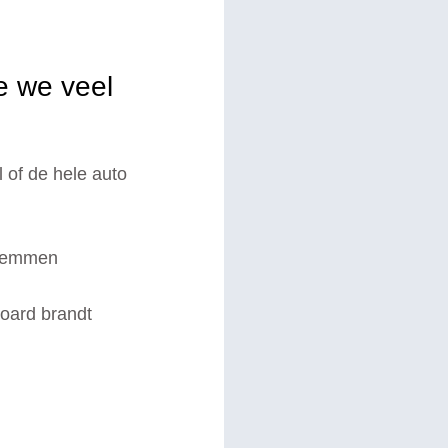
 we veel
l of de hele auto
 remmen
oard brandt